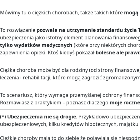
Mówimy tu o ciężkich chorobach, także takich które
mogą 
To rozwiązanie
pozwala na utrzymanie standardu życia T
ubezpieczenia jako istotny element planowania finansowego
tylko wydatków medycznych
(które przy niektórych chor
zapewnienia opieki. Ktoś kiedyś pokazał
bolesne ale praw
Ciężka choroba może być dla rodziny (od strony finansowe
leczenia i rehabilitacji, które mogą zagrozić zgromadzony
To scenariusz, który wymaga przemyślanej ochrony finanso
Rozmawiasz z praktykiem – poznasz dlaczego
moje roczne
(*)
Ubezpieczenia nie są drogie
. Przykładowo ubezpieczen
ubezpieczeniowych, kilku kredytów hipotecznych, majątku 
Ciężkie choroby mają to do siebie że pojawiają się niespod