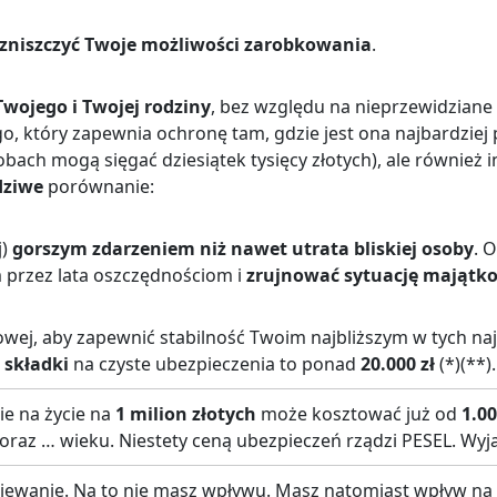
zniszczyć Twoje możliwości zarobkowania
.
wojego i Twojej rodziny
, bez względu na nieprzewidziane
, który zapewnia ochronę tam, gdzie jest ona najbardziej 
obach mogą sięgać dziesiątek tysięcy złotych), ale również
dziwe
porównanie:
j)
gorszym zdarzeniem niż nawet utrata bliskiej osoby
. 
m przez lata oszczędnościom i
zrujnować sytuację majątko
wej, aby zapewnić stabilność Twoim najbliższym w tych na
 składki
na czyste ubezpieczenia to ponad
20.000 zł
(*)(**).
ie na życie na
1 milion złotych
może kosztować już od
1.00
oraz … wieku. Niestety ceną ubezpieczeń rządzi PESEL. Wyj
ziewanie. Na to nie masz wpływu. Masz natomiast wpływ na to