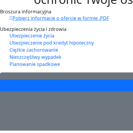
Broszura informacyjna
Pobierz informacje o ofercie w formie .PDF
Ubezpieczenia życia i zdrowia
Ubezpieczenie życia
Ubezpieczenie pod kredyt hipoteczny
Ciężkie zachorowanie
Nieszczęśliwy wypadek
Planowanie spadkowe