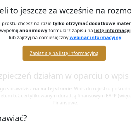
żeli to jeszcze za wcześnie na rozm
o prostu chcesz na razie
tylko otrzymać dodatkowe mater
 wypełnij
anonimowy
formularz zapisu na
listę informacy
lub zajrzyj na comiesięczny
webinar informacyjny
.
Zapisz się na listę informacyjną
zpieczeń działam w oparciu o wpis 
ego sprawdzisz
na
na tej stronie
. Wpis do rejestru pośred
 Jetem też certyfikowanym doradcą finansowym EAFP (więce
Finansowe.
mawiać?