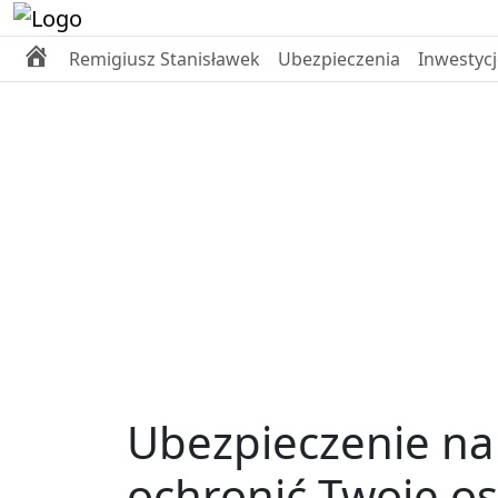
Porozmawiajmy
Remigiusz Stanisławek
Ubezpieczenia
Inwestycj
na
poważnie
o
świadomym
inwestowaniu
i
pomnażaniu
majątku
Ubezpieczenie na
ochronić Twoje o