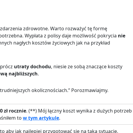
 zdarzenia zdrowotne. Warto rozważyć tę formę
potrzebna. Wypłata z polisy daje możliwość pokrycia
nie
 innych nagłych kosztów życiowych jak na przykład
Oprócz
utraty dochodu
, niesie ze sobą znaczące koszty
wą najbliższych
.
jtrudniejszych okolicznościach.” Porozmawiajmy.
0 zł rocznie
. (**) Mój łączny koszt wynika z dużych potrzeb
aśniłem to
w tym artykule
.
 aby jak najlepiej przygotować się na taką sytuację.