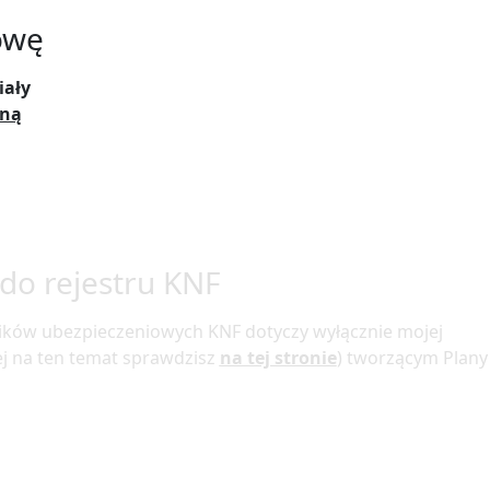
owę
iały
jną
do rejestru KNF
ników ubezpieczeniowych KNF dotyczy wyłącznie mojej
j na ten temat sprawdzisz
na tej stronie
) tworzącym Plany