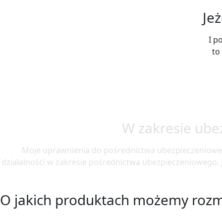
Je
I p
to
W zakresie ube
Moje uprawnienia do pośrednictwa ubezpieczeniow
działalności w zakresie pośrednictwa ubezpieczeniowego.
O jakich produktach możemy roz