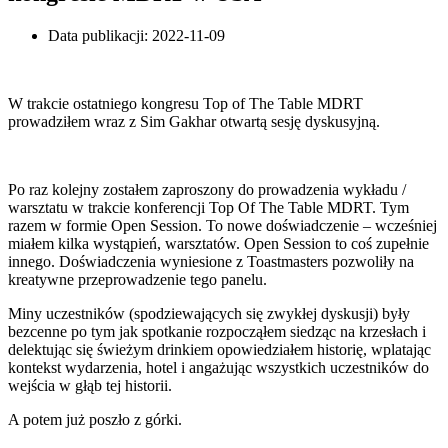
Data publikacji:
2022-11-09
W trakcie ostatniego kongresu Top of The Table MDRT
prowadziłem wraz z Sim Gakhar otwartą sesję dyskusyjną.
Po raz kolejny zostałem zaproszony do prowadzenia wykładu /
warsztatu w trakcie konferencji Top Of The Table MDRT. Tym
razem w formie Open Session. To nowe doświadczenie – wcześniej
miałem kilka wystąpień, warsztatów. Open Session to coś zupełnie
innego. Doświadczenia wyniesione z Toastmasters pozwoliły na
kreatywne przeprowadzenie tego panelu.
Miny uczestników (spodziewających się zwykłej dyskusji) były
bezcenne po tym jak spotkanie rozpocząłem siedząc na krzesłach i
delektując się świeżym drinkiem opowiedziałem historię, wplatając
kontekst wydarzenia, hotel i angażując wszystkich uczestników do
wejścia w głąb tej historii.
A potem już poszło z górki.