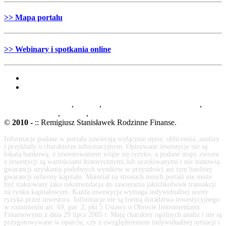
>> Mapa portalu
>> Webinary i spotkania online
Polityka Prywatności
,
RODO
,
Podstawy prawne działalności
,
Wpis
do rejestru KNF
,
Ryzyka
,
Rezygnacja
©
2010 -
:: Remigiusz Stanisławek Rodzinne Finanse.
Informacje podane w portalu zawierają wyłącznie opisy, obliczenia, analizy
i przykłady o charakterze informacyjnym. Opisywane inwestycje nie są
lokatą bankową, z inwestowaniem wiąże się ryzyko, a podane stopy zwrotu
z inwestycji są wartościami historycznymi lub oczekiwanymi i nie stanowią
gwarancji uzyskania podobnych wyników w przyszłości ani tym bardziej
gwarancji ochrony kapitału. Materiał na stronach moich portali nie może
być traktowany jako rekomendacja do zawierania jakichkolwiek transakcji
na rynku kapitałowym. Każda inwestycja wymaga indywidualnej oceny
ryzyka przez inwestora. Informacje nie są formą doradztwa inwestycyjnego
w rozumieniu art. 69, par. 2, pkt 5 Ustawy o Obrocie Instrumentami
Finansowymi z dnia 29 lipca 2005 r. Mają charakter ogólnych analiz i nie są
przygotowywane w oparciu, czy z uwzględnieniem indywidualnej sytuacji i