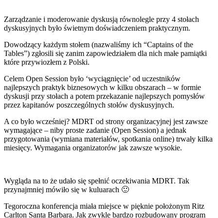
Zarządzanie i moderowanie dyskusją równolegle przy 4 stołach
dyskusyjnych było świetnym doświadczeniem praktycznym.
Dowodzący każdym stołem (nazwaliśmy ich “Captains of the
Tables”) zgłosili się zanim zapowiedziałem dla nich małe pamiątki
które przywiozłem z Polski.
Celem Open Session było ‘wyciągnięcie’ od uczestników
najlepszych praktyk biznesowych w kilku obszarach – w formie
dyskusji przy stołach a potem przekazanie najlepszych pomysłów
przez kapitanów poszczególnych stołów dyskusyjnych.
A co było wcześniej? MDRT od strony organizacyjnej jest zawsze
wymagające – niby proste zadanie (Open Session) a jednak
przygotowania (wymiana materiałów, spotkania online) trwały kilka
miesięcy. Wymagania organizatorów jak zawsze wysokie.
Wygląda na to że udało się spełnić oczekiwania MDRT. Tak
przynajmniej mówiło się w kuluarach 🙂
Tegoroczna konferencja miała miejsce w pięknie położonym Ritz
Carlton Santa Barbara. Jak zwykle bardzo rozbudowany program