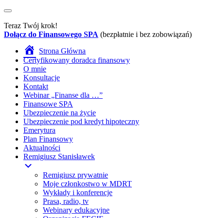
Teraz Twój krok!
Dołącz do Finansowego SPA
(bezpłatnie i bez zobowiązań)
Strona Główna
Certyfikowany doradca finansowy
O mnie
Konsultacje
Kontakt
Webinar „Finanse dla …”
Finansowe SPA
Ubezpieczenie na życie
Ubezpieczenie pod kredyt hipoteczny
Emerytura
Plan Finansowy
Aktualności
Remigiusz Stanisławek
Remigiusz prywatnie
Moje członkostwo w MDRT
Wykłady i konferencje
Prasa, radio, tv
Webinary edukacyjne